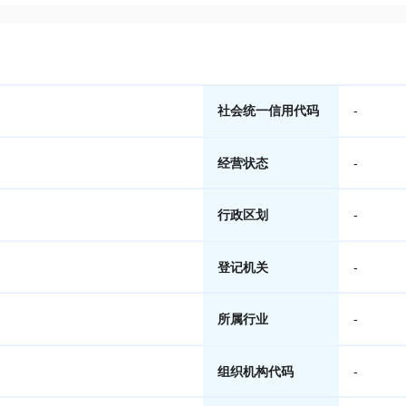
社会统一信用代码
-
经营状态
-
行政区划
-
登记机关
-
所属行业
-
组织机构代码
-