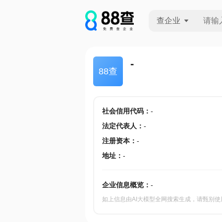
查企业
查企业
-
88查
查招投标
查产地
社会信用代码
：
-
法定代表人
：
-
注册资本
：
-
地址
：
-
企业信息概览：
-
如上信息由AI大模型全网搜索生成，请甄别使