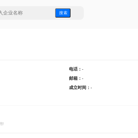
搜 索
电话
：
-
邮箱
：
-
成立时间
：
-
用!