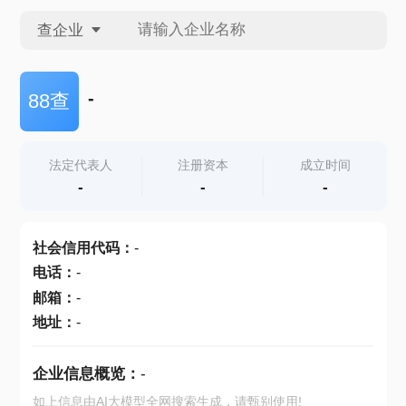
查企业
查企业
-
88查
查招投标
法定代表人
注册资本
成立时间
-
-
-
查产地
社会信用代码
：
-
电话
：
-
邮箱
：
-
地址
：
-
企业信息概览：
-
如上信息由AI大模型全网搜索生成，请甄别使用!