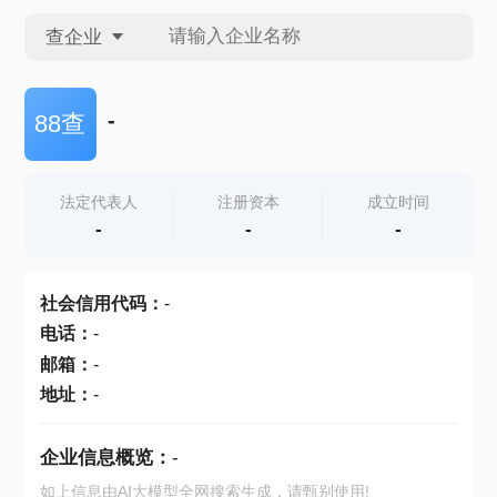
查企业
查企业
-
88查
查招投标
法定代表人
注册资本
成立时间
-
-
-
查产地
社会信用代码
：
-
电话
：
-
邮箱
：
-
地址
：
-
企业信息概览：
-
如上信息由AI大模型全网搜索生成，请甄别使用!