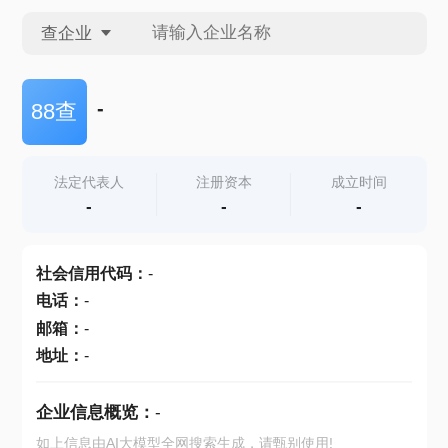
查企业
查企业
-
88查
查招投标
法定代表人
注册资本
成立时间
-
-
-
查产地
社会信用代码
：
-
电话
：
-
邮箱
：
-
地址
：
-
企业信息概览：
-
如上信息由AI大模型全网搜索生成，请甄别使用!