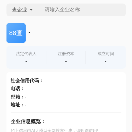
查企业
查企业
-
88查
查招投标
法定代表人
注册资本
成立时间
-
-
-
查产地
社会信用代码
：
-
电话
：
-
邮箱
：
-
地址
：
-
企业信息概览：
-
如上信息由AI大模型全网搜索生成，请甄别使用!