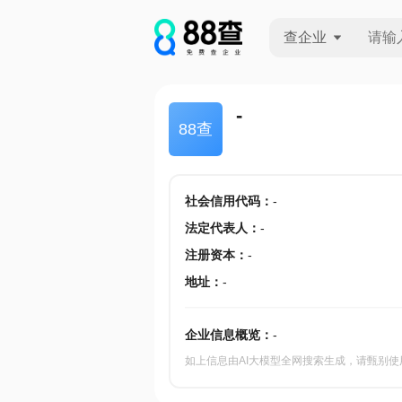
查企业
查企业
-
88查
查招投标
查产地
社会信用代码
：
-
法定代表人
：
-
注册资本
：
-
地址
：
-
企业信息概览：
-
如上信息由AI大模型全网搜索生成，请甄别使