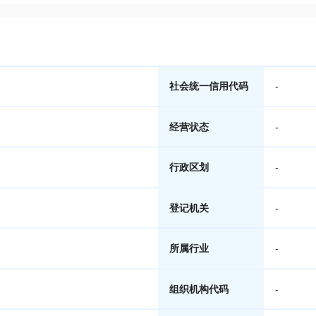
社会统一信用代码
-
经营状态
-
行政区划
-
登记机关
-
所属行业
-
组织机构代码
-