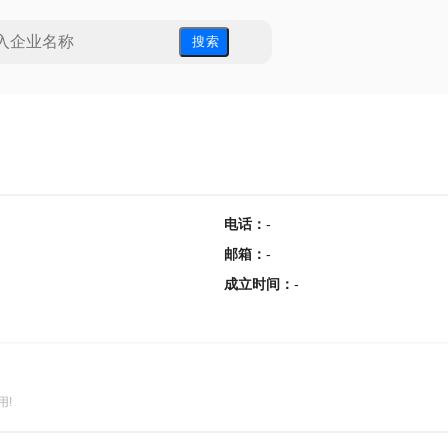
搜 索
电话
：
-
邮箱
：
-
成立时间
：
-
用!