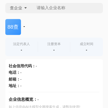
查企业
查企业
-
88查
查招投标
法定代表人
注册资本
成立时间
-
-
-
查产地
社会信用代码
：
-
电话
：
-
邮箱
：
-
地址
：
-
企业信息概览：
-
如上信息由AI大模型全网搜索生成，请甄别使用!