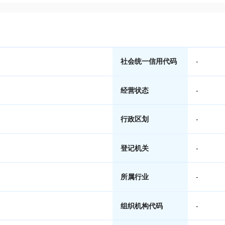
社会统一信用代码
-
经营状态
-
行政区划
-
登记机关
-
所属行业
-
组织机构代码
-