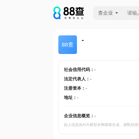
查企业
查企业
-
88查
查招投标
查产地
社会信用代码
：
-
法定代表人
：
-
注册资本
：
-
地址
：
-
企业信息概览：
-
如上信息由AI大模型全网搜索生成，请甄别使