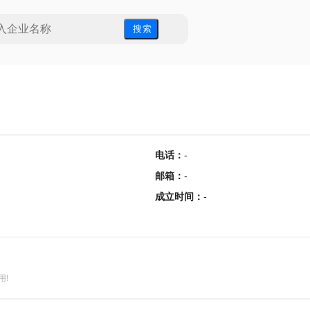
搜 索
电话
：
-
邮箱
：
-
成立时间
：
-
用!