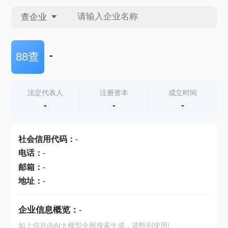
查企业
查企业
-
88查
查招投标
法定代表人
注册资本
成立时间
-
-
-
查产地
社会信用代码
：
-
电话
：
-
邮箱
：
-
地址
：
-
企业信息概览：
-
如上信息由AI大模型全网搜索生成，请甄别使用!