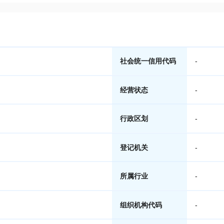
社会统一信用代码
-
经营状态
-
行政区划
-
登记机关
-
所属行业
-
组织机构代码
-