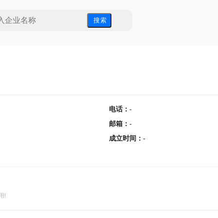
搜 索
电话
：
-
邮箱
：
-
成立时间
：
-
用!