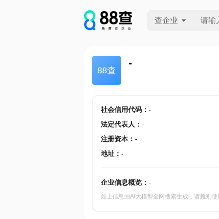
查企业
查企业
-
88查
查招投标
查产地
社会信用代码
：
-
法定代表人
：
-
注册资本
：
-
地址
：
-
企业信息概览：
-
如上信息由AI大模型全网搜索生成，请甄别使