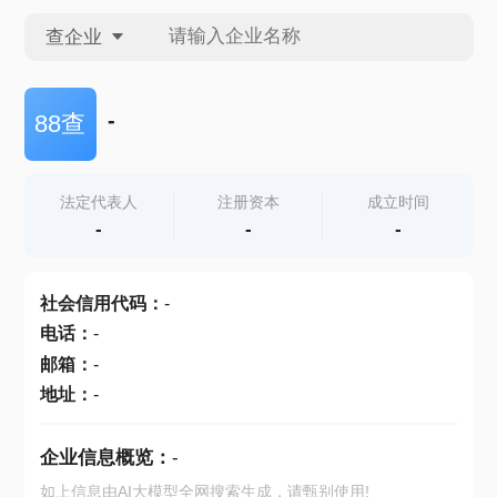
查企业
查企业
-
88查
查招投标
法定代表人
注册资本
成立时间
-
-
-
查产地
社会信用代码
：
-
电话
：
-
邮箱
：
-
地址
：
-
企业信息概览：
-
如上信息由AI大模型全网搜索生成，请甄别使用!