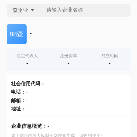
查企业
查企业
-
88查
查招投标
法定代表人
注册资本
成立时间
-
-
-
查产地
社会信用代码
：
-
电话
：
-
邮箱
：
-
地址
：
-
企业信息概览：
-
如上信息由AI大模型全网搜索生成，请甄别使用!