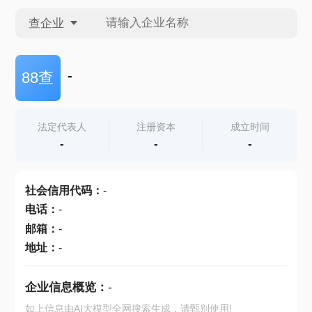
查企业
查企业
-
88查
查招投标
法定代表人
注册资本
成立时间
-
-
-
查产地
社会信用代码
：
-
电话
：
-
邮箱
：
-
地址
：
-
企业信息概览：
-
如上信息由AI大模型全网搜索生成，请甄别使用!