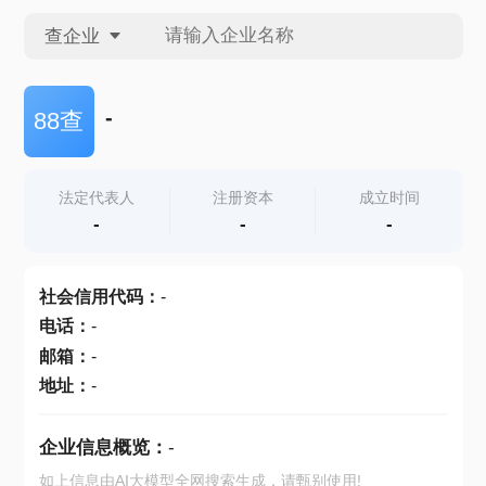
查企业
查企业
-
88查
查招投标
法定代表人
注册资本
成立时间
-
-
-
查产地
社会信用代码
：
-
电话
：
-
邮箱
：
-
地址
：
-
企业信息概览：
-
如上信息由AI大模型全网搜索生成，请甄别使用!