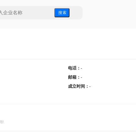
搜 索
电话
：
-
邮箱
：
-
成立时间
：
-
用!