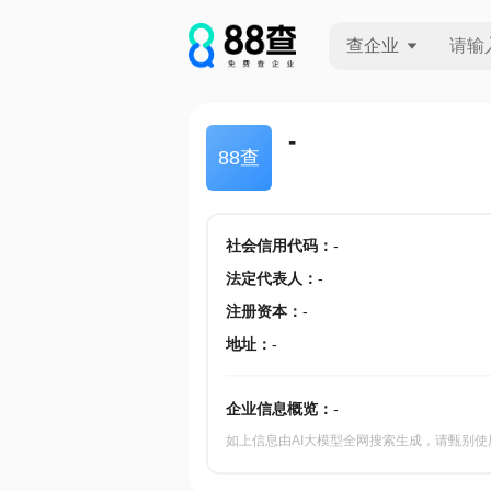
查企业
查企业
-
88查
查招投标
查产地
社会信用代码
：
-
法定代表人
：
-
注册资本
：
-
地址
：
-
企业信息概览：
-
如上信息由AI大模型全网搜索生成，请甄别使