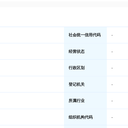
社会统一信用代码
-
经营状态
-
行政区划
-
登记机关
-
所属行业
-
组织机构代码
-