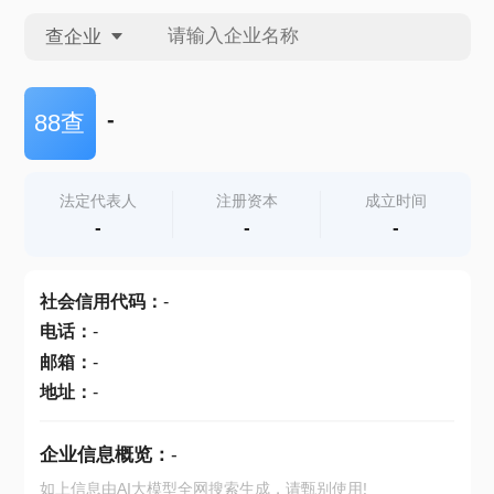
查企业
查企业
-
88查
查招投标
法定代表人
注册资本
成立时间
-
-
-
查产地
社会信用代码
：
-
电话
：
-
邮箱
：
-
地址
：
-
企业信息概览：
-
如上信息由AI大模型全网搜索生成，请甄别使用!