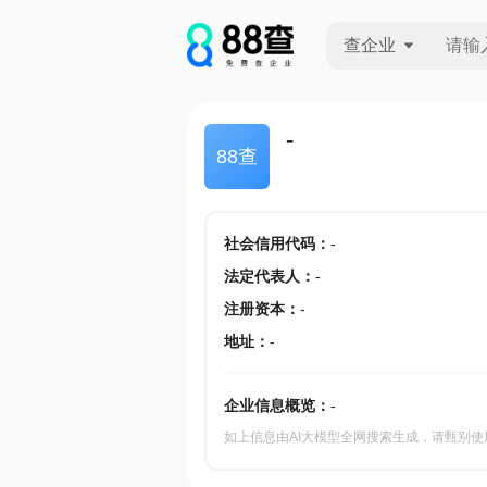
查企业
查企业
-
88查
查招投标
查产地
社会信用代码
：
-
法定代表人
：
-
注册资本
：
-
地址
：
-
企业信息概览：
-
如上信息由AI大模型全网搜索生成，请甄别使