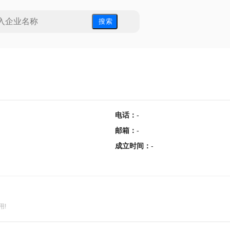
搜 索
电话
：
-
邮箱
：
-
成立时间
：
-
用!