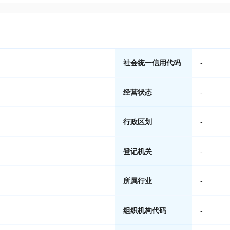
社会统一信用代码
-
经营状态
-
行政区划
-
登记机关
-
所属行业
-
组织机构代码
-