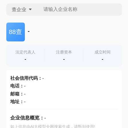
查企业
查企业
-
88查
查招投标
法定代表人
注册资本
成立时间
-
-
-
查产地
社会信用代码
：
-
电话
：
-
邮箱
：
-
地址
：
-
企业信息概览：
-
如上信息由AI大模型全网搜索生成，请甄别使用!