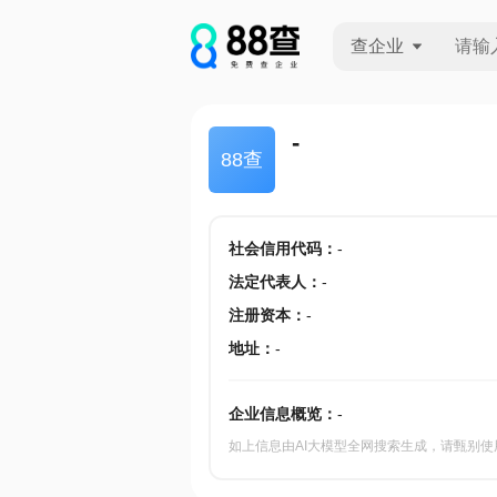
查企业
查企业
-
88查
查招投标
查产地
社会信用代码
：
-
法定代表人
：
-
注册资本
：
-
地址
：
-
企业信息概览：
-
如上信息由AI大模型全网搜索生成，请甄别使