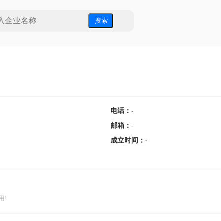
搜 索
电话
：
-
邮箱
：
-
成立时间
：
-
用!