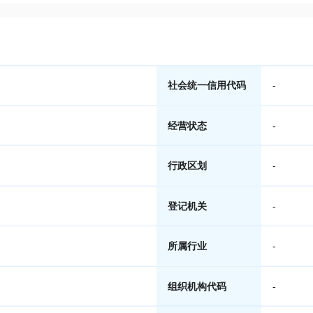
社会统一信用代码
-
经营状态
-
行政区划
-
登记机关
-
所属行业
-
组织机构代码
-