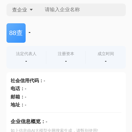
查企业
查企业
-
88查
查招投标
法定代表人
注册资本
成立时间
-
-
-
查产地
社会信用代码
：
-
电话
：
-
邮箱
：
-
地址
：
-
企业信息概览：
-
如上信息由AI大模型全网搜索生成，请甄别使用!