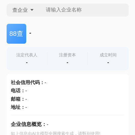
查企业
查企业
-
88查
查招投标
法定代表人
注册资本
成立时间
-
-
-
查产地
社会信用代码
：
-
电话
：
-
邮箱
：
-
地址
：
-
企业信息概览：
-
如上信息由AI大模型全网搜索生成，请甄别使用!