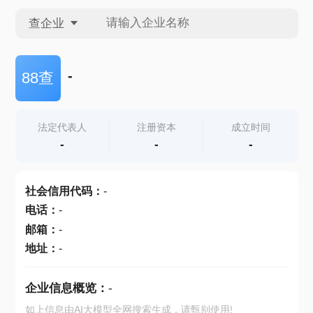
查企业
查企业
-
88查
查招投标
法定代表人
注册资本
成立时间
-
-
-
查产地
社会信用代码
：
-
电话
：
-
邮箱
：
-
地址
：
-
企业信息概览：
-
如上信息由AI大模型全网搜索生成，请甄别使用!