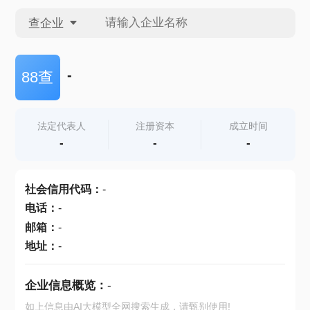
查企业
查企业
-
88查
查招投标
法定代表人
注册资本
成立时间
-
-
-
查产地
社会信用代码
：
-
电话
：
-
邮箱
：
-
地址
：
-
企业信息概览：
-
如上信息由AI大模型全网搜索生成，请甄别使用!