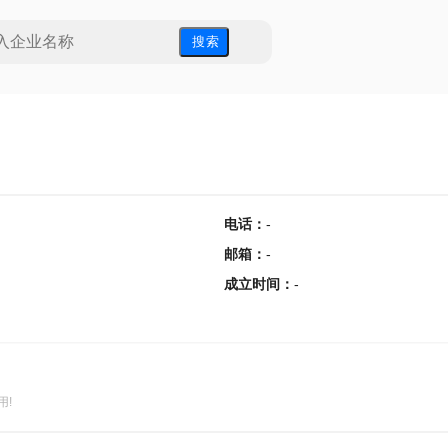
搜 索
电话
：
-
邮箱
：
-
成立时间
：
-
用!