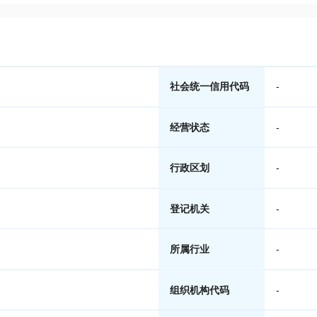
社会统一信用代码
-
经营状态
-
行政区划
-
登记机关
-
所属行业
-
组织机构代码
-