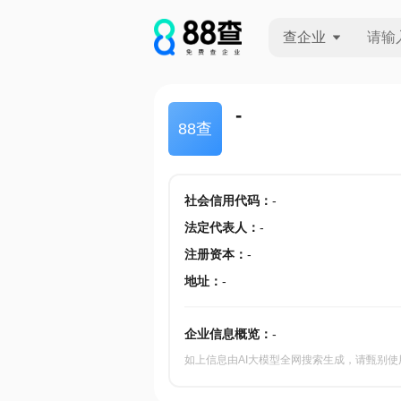
查企业
查企业
-
88查
查招投标
查产地
社会信用代码
：
-
法定代表人
：
-
注册资本
：
-
地址
：
-
企业信息概览：
-
如上信息由AI大模型全网搜索生成，请甄别使