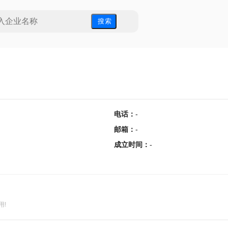
搜 索
电话
：
-
邮箱
：
-
成立时间
：
-
用!