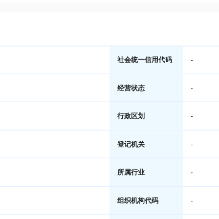
社会统一信用代码
-
经营状态
-
行政区划
-
登记机关
-
所属行业
-
组织机构代码
-