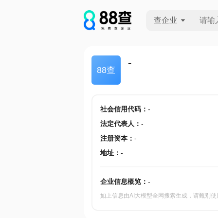
查企业
查企业
-
88查
查招投标
查产地
社会信用代码
：
-
法定代表人
：
-
注册资本
：
-
地址
：
-
企业信息概览：
-
如上信息由AI大模型全网搜索生成，请甄别使