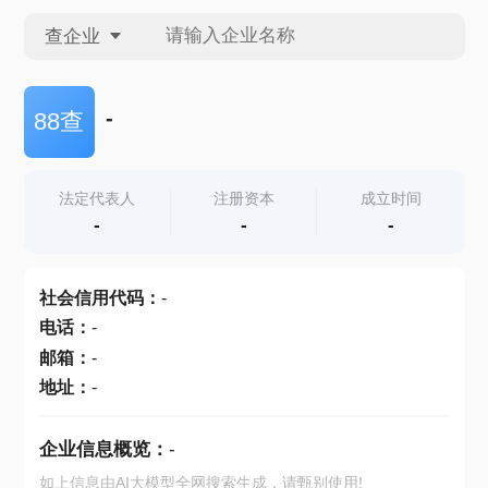
查企业
查企业
-
88查
查招投标
法定代表人
注册资本
成立时间
-
-
-
查产地
社会信用代码
：
-
电话
：
-
邮箱
：
-
地址
：
-
企业信息概览：
-
如上信息由AI大模型全网搜索生成，请甄别使用!