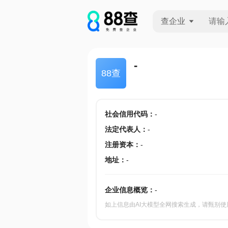
查企业
查企业
-
88查
查招投标
查产地
社会信用代码
：
-
法定代表人
：
-
注册资本
：
-
地址
：
-
企业信息概览：
-
如上信息由AI大模型全网搜索生成，请甄别使