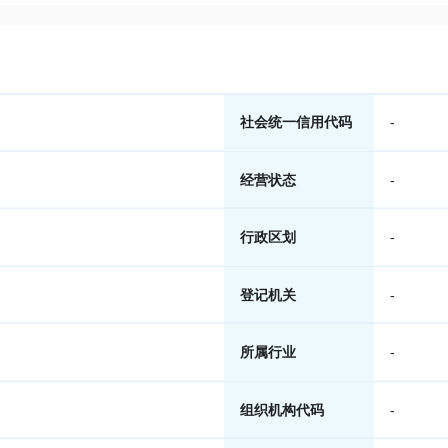
社会统一信用代码
-
经营状态
-
行政区划
-
登记机关
-
所属行业
-
组织机构代码
-