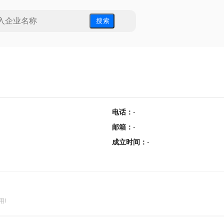
搜 索
电话
：
-
邮箱
：
-
成立时间
：
-
用!