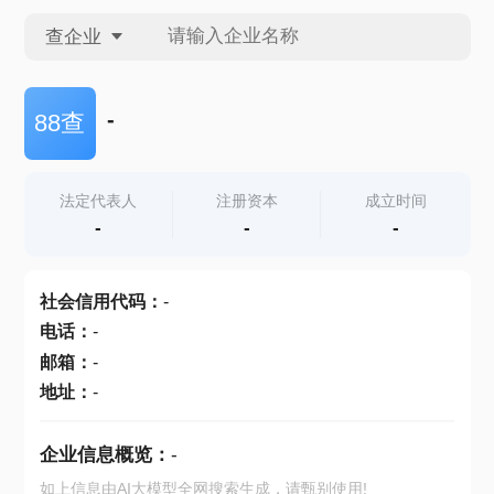
查企业
查企业
-
88查
查招投标
法定代表人
注册资本
成立时间
-
-
-
查产地
社会信用代码
：
-
电话
：
-
邮箱
：
-
地址
：
-
企业信息概览：
-
如上信息由AI大模型全网搜索生成，请甄别使用!