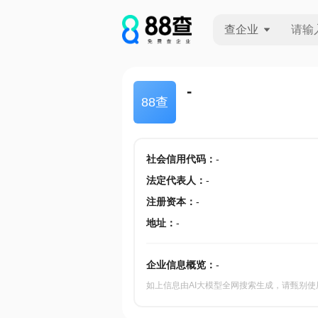
查企业
查企业
-
88查
查招投标
查产地
社会信用代码
：
-
法定代表人
：
-
注册资本
：
-
地址
：
-
企业信息概览：
-
如上信息由AI大模型全网搜索生成，请甄别使