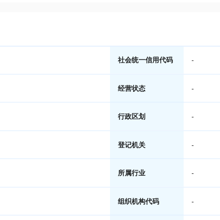
社会统一信用代码
-
经营状态
-
行政区划
-
登记机关
-
所属行业
-
组织机构代码
-