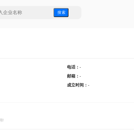
搜 索
电话
：
-
邮箱
：
-
成立时间
：
-
用!