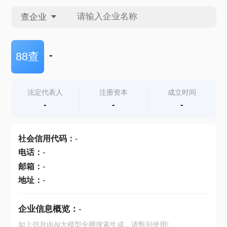
查企业
查企业
-
88查
查招投标
法定代表人
注册资本
成立时间
-
-
-
查产地
社会信用代码
：
-
电话
：
-
邮箱
：
-
地址
：
-
企业信息概览：
-
如上信息由AI大模型全网搜索生成，请甄别使用!