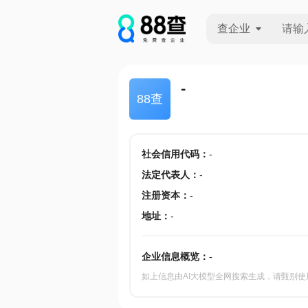
查企业
查企业
-
88查
查招投标
查产地
社会信用代码
：
-
法定代表人
：
-
注册资本
：
-
地址
：
-
企业信息概览：
-
如上信息由AI大模型全网搜索生成，请甄别使