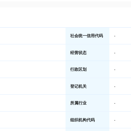
社会统一信用代码
-
经营状态
-
行政区划
-
登记机关
-
所属行业
-
组织机构代码
-