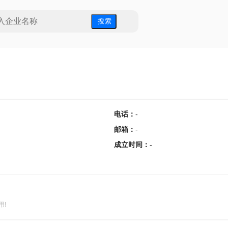
搜 索
电话
：
-
邮箱
：
-
成立时间
：
-
用!