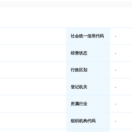
社会统一信用代码
-
经营状态
-
行政区划
-
登记机关
-
所属行业
-
组织机构代码
-