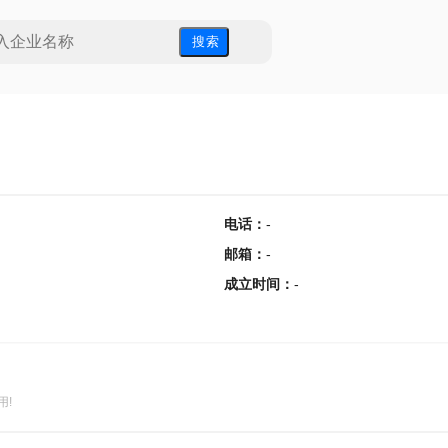
搜 索
电话
：
-
邮箱
：
-
成立时间
：
-
用!