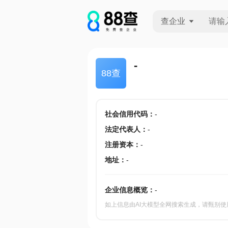
查企业
查企业
-
88查
查招投标
查产地
社会信用代码
：
-
法定代表人
：
-
注册资本
：
-
地址
：
-
企业信息概览：
-
如上信息由AI大模型全网搜索生成，请甄别使