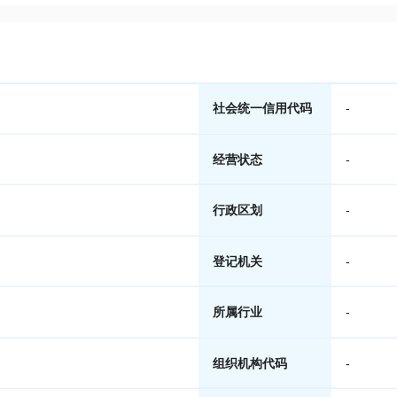
社会统一信用代码
-
经营状态
-
行政区划
-
登记机关
-
所属行业
-
组织机构代码
-