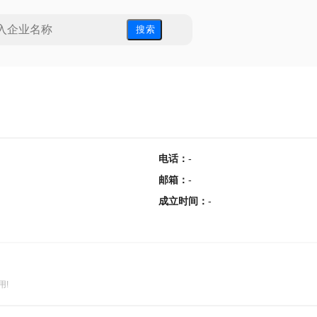
搜 索
电话
：
-
邮箱
：
-
成立时间
：
-
用!