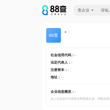
查企业
查企业
-
88查
查招投标
查产地
社会信用代码
：
-
法定代表人
：
-
注册资本
：
-
地址
：
-
企业信息概览：
-
如上信息由AI大模型全网搜索生成，请甄别使