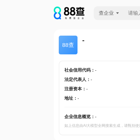
查企业
查企业
-
88查
查招投标
查产地
社会信用代码
：
-
法定代表人
：
-
注册资本
：
-
地址
：
-
企业信息概览：
-
如上信息由AI大模型全网搜索生成，请甄别使