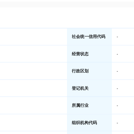
社会统一信用代码
-
经营状态
-
行政区划
-
登记机关
-
所属行业
-
组织机构代码
-