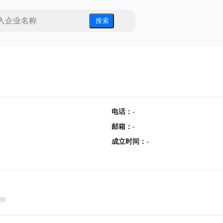
搜 索
电话
：
-
邮箱
：
-
成立时间
：
-
用!