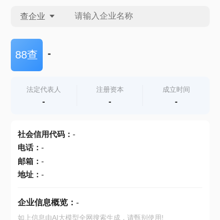
查企业
查企业
-
88查
查招投标
法定代表人
注册资本
成立时间
-
-
-
查产地
社会信用代码
：
-
电话
：
-
邮箱
：
-
地址
：
-
企业信息概览：
-
如上信息由AI大模型全网搜索生成，请甄别使用!