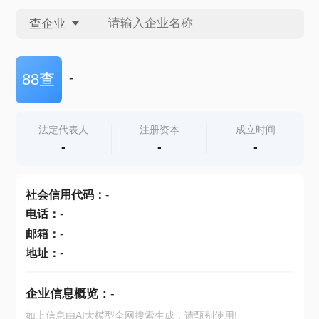
查企业
查企业
-
88查
查招投标
法定代表人
注册资本
成立时间
-
-
-
查产地
社会信用代码
：
-
电话
：
-
邮箱
：
-
地址
：
-
企业信息概览：
-
如上信息由AI大模型全网搜索生成，请甄别使用!