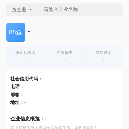
查企业
查企业
-
88查
查招投标
法定代表人
注册资本
成立时间
-
-
-
查产地
社会信用代码
：
-
电话
：
-
邮箱
：
-
地址
：
-
企业信息概览：
-
如上信息由AI大模型全网搜索生成，请甄别使用!