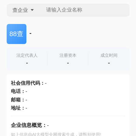
查企业
查企业
-
88查
查招投标
法定代表人
注册资本
成立时间
-
-
-
查产地
社会信用代码
：
-
电话
：
-
邮箱
：
-
地址
：
-
企业信息概览：
-
如上信息由AI大模型全网搜索生成，请甄别使用!