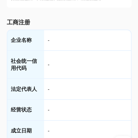
工商注册
企业名称
-
社会统一信
-
用代码
法定代表人
-
经营状态
-
成立日期
-