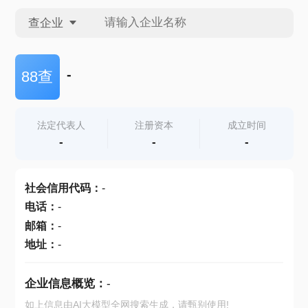
查企业
查企业
-
88查
查招投标
法定代表人
注册资本
成立时间
-
-
-
查产地
社会信用代码
：
-
电话
：
-
邮箱
：
-
地址
：
-
企业信息概览：
-
如上信息由AI大模型全网搜索生成，请甄别使用!