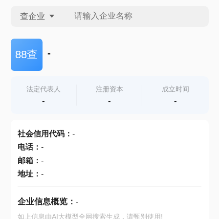
查企业
查企业
-
88查
查招投标
法定代表人
注册资本
成立时间
-
-
-
查产地
社会信用代码
：
-
电话
：
-
邮箱
：
-
地址
：
-
企业信息概览：
-
如上信息由AI大模型全网搜索生成，请甄别使用!