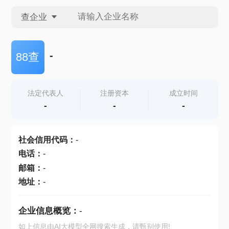
查企业
查企业
-
88查
查招投标
法定代表人
注册资本
成立时间
-
-
-
查产地
社会信用代码
：
-
电话
：
-
邮箱
：
-
地址
：
-
企业信息概览：
-
如上信息由AI大模型全网搜索生成，请甄别使用!