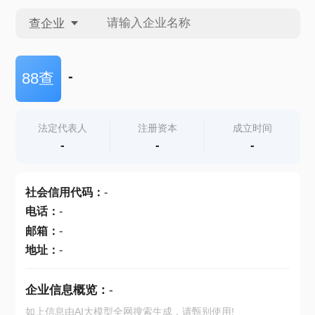
查企业
查企业
-
88查
查招投标
法定代表人
注册资本
成立时间
-
-
-
查产地
社会信用代码
：
-
电话
：
-
邮箱
：
-
地址
：
-
企业信息概览：
-
如上信息由AI大模型全网搜索生成，请甄别使用!