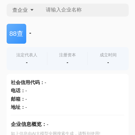
查企业
查企业
-
88查
查招投标
法定代表人
注册资本
成立时间
-
-
-
查产地
社会信用代码
：
-
电话
：
-
邮箱
：
-
地址
：
-
企业信息概览：
-
如上信息由AI大模型全网搜索生成，请甄别使用!