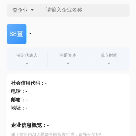
查企业
查企业
-
88查
查招投标
法定代表人
注册资本
成立时间
-
-
-
查产地
社会信用代码
：
-
电话
：
-
邮箱
：
-
地址
：
-
企业信息概览：
-
如上信息由AI大模型全网搜索生成，请甄别使用!