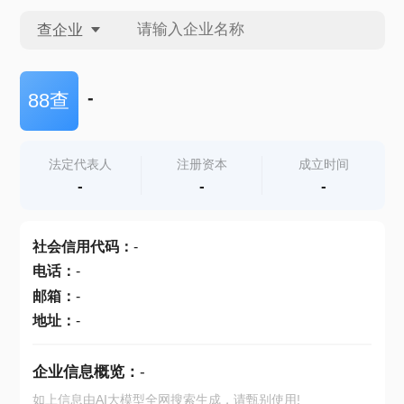
查企业
查企业
-
88查
查招投标
法定代表人
注册资本
成立时间
-
-
-
查产地
社会信用代码
：
-
电话
：
-
邮箱
：
-
地址
：
-
企业信息概览：
-
如上信息由AI大模型全网搜索生成，请甄别使用!