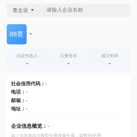
查企业
查企业
-
88查
查招投标
法定代表人
注册资本
成立时间
-
-
-
查产地
社会信用代码
：
-
电话
：
-
邮箱
：
-
地址
：
-
企业信息概览：
-
如上信息由AI大模型全网搜索生成，请甄别使用!