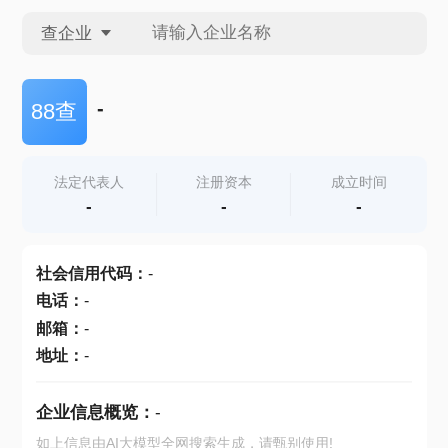
查企业
查企业
-
88查
查招投标
法定代表人
注册资本
成立时间
-
-
-
查产地
社会信用代码
：
-
电话
：
-
邮箱
：
-
地址
：
-
企业信息概览：
-
如上信息由AI大模型全网搜索生成，请甄别使用!