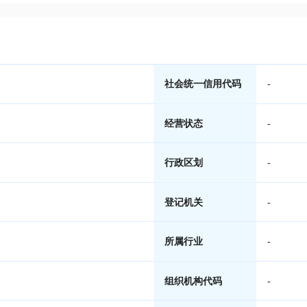
社会统一信用代码
-
经营状态
-
行政区划
-
登记机关
-
所属行业
-
组织机构代码
-