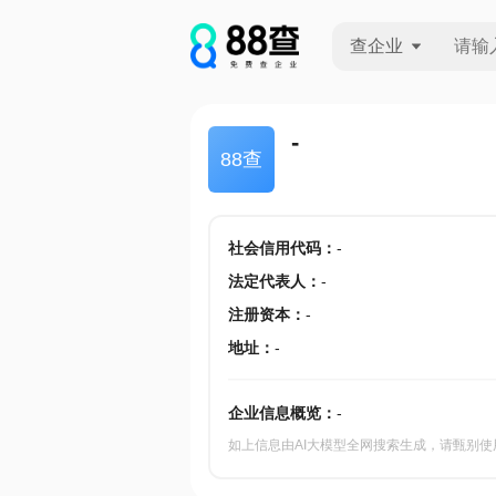
查企业
查企业
-
88查
查招投标
查产地
社会信用代码
：
-
法定代表人
：
-
注册资本
：
-
地址
：
-
企业信息概览：
-
如上信息由AI大模型全网搜索生成，请甄别使