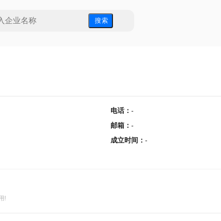
搜 索
电话
：
-
邮箱
：
-
成立时间
：
-
用!