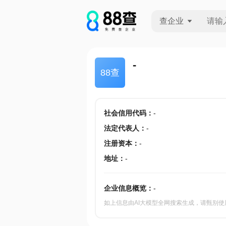
查企业
查企业
-
88查
查招投标
查产地
社会信用代码
：
-
法定代表人
：
-
注册资本
：
-
地址
：
-
企业信息概览：
-
如上信息由AI大模型全网搜索生成，请甄别使