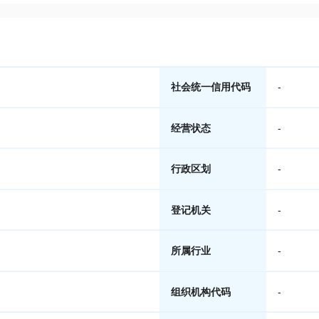
社会统一信用代码
-
经营状态
-
行政区划
-
登记机关
-
所属行业
-
组织机构代码
-