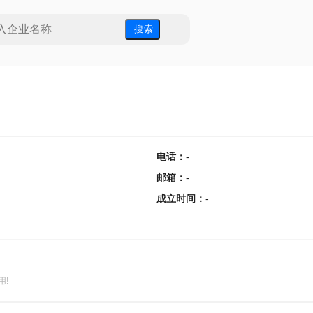
搜 索
电话
：
-
邮箱
：
-
成立时间
：
-
用!